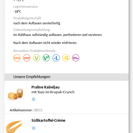
< -15°C
Lagertemperatur
-18°C
Produkteigenschaft
nach dem Auftauen servierfertig
Zubereitungsempfehlung
Im Kühlhaus vollständig auftauen, portionieren und servieren.
Nach dem Auftauen nicht wieder einfrieren.
Besondere Produktmerkmale
Unsere Empfehlungen
Praline Kabeljau
mit Yuzu im Krupuk-Crunch
Artikelnummer:
28015
Süßkartoffel-Crème