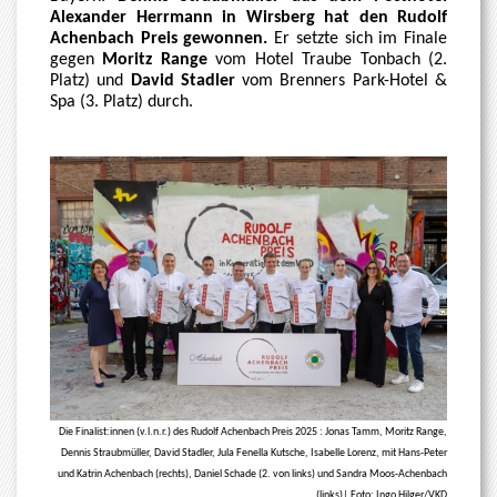
Alexander Herrmann in Wirsberg hat den Rudolf
Achenbach Preis gewonnen.
Er setzte sich im Finale
gegen
Moritz Range
vom Hotel Traube Tonbach (2.
Platz) und
David Stadler
vom Brenners Park-Hotel &
Spa (3. Platz) durch.
Die Finalist:innen (v.l.n.r.) des Rudolf Achenbach Preis 2025 : Jonas Tamm, Moritz Range,
Dennis Straubmüller, David Stadler, Jula Fenella Kutsche, Isabelle Lorenz, mit Hans-Peter
und Katrin Achenbach (rechts), Daniel Schade (2. von links) und Sandra Moos-Achenbach
(links)| Foto: Ingo Hilger/VKD