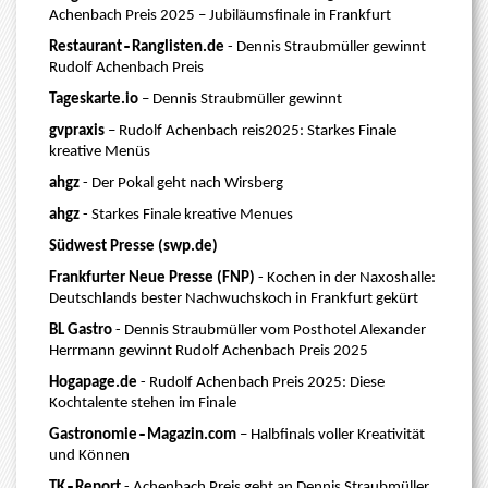
Achenbach Preis 2025 – Jubiläumsfinale in Frankfurt
Restaurant‑Ranglisten.de
- Dennis Straubmüller gewinnt
Rudolf Achenbach Preis
Tageskarte.io
– Dennis Straubmüller gewinn
t
gvpraxis
– Rudolf Achenbach reis2025: Starkes Finale
kreative Menüs
ahgz
- Der Pokal geht nach Wirsberg
ahgz
- Starkes Finale kreative Menues
Südwest Presse (swp.de)
Frankfurter Neue Presse (FNP)
- Kochen in der Naxoshalle:
Deutschlands bester Nachwuchskoch in Frankfurt gekürt
BL Gastro
- Dennis Straubmüller vom Posthotel Alexander
Herrmann gewinnt Rudolf Achenbach Preis 2025
Hogapage.de
- Rudolf Achenbach Preis 2025: Diese
Kochtalente stehen im Finale
Gastronomie‑Magazin.com
– Halbfinals voller Kreativität
und Können
TK‑Report
- Achenbach Preis geht an Dennis Straubmüller