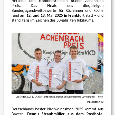
Herzblut den traditionsreichen Rudolf Achenbach
Preis. Das Finale des diesjährigen
Bundesjugendwettbewerbs für Köchinnen und Köche
fand am
12. und 13. Mai 2025 in Frankfurt
statt – und
stand ganz im Zeichen des 50-jährigen Jubiläums.
Die Sieger 2025 (v.l.n.r.): Moritz Range, Dennis Straubmüller und David Stadler | Foto:
Ingo Hilger/VKD
Deutschlands bester Nachwuchskoch 2025 kommt aus
Bayern:
Dennis Straubmüller aus dem Posthotel