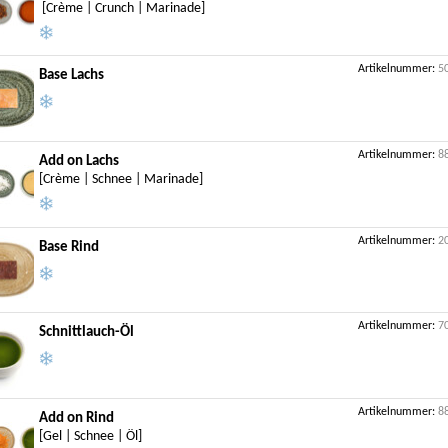
[Crème | Crunch | Marinade]
Artikelnummer:
5
Base Lachs
Artikelnummer:
8
Add on Lachs
[Crème | Schnee | Marinade]
Artikelnummer:
2
Base Rind
Artikelnummer:
7
Schnittlauch-Öl
Artikelnummer:
8
Add on Rind
[Gel | Schnee | Öl]