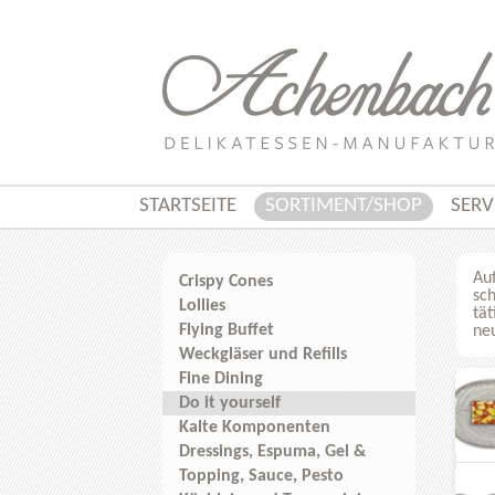
STARTSEITE
SORTIMENT/SHOP
SERV
Auf
Crispy Cones
sc
Lollies
tät
Flying Buffet
ne
Weckgläser und Refills
Fine Dining
Do it yourself
Kalte Komponenten
Dressings, Espuma, Gel &
Topping, Sauce, Pesto