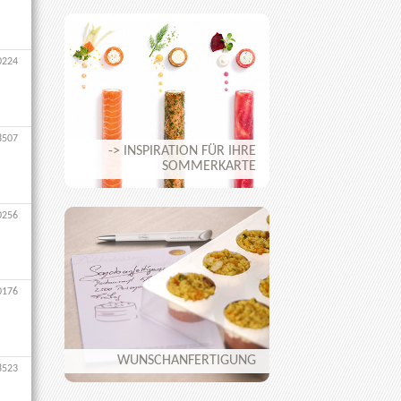
0224
8507
-> INSPIRATION FÜR IHRE
SOMMERKARTE
0256
0176
WUNSCHANFERTIGUNG
8523