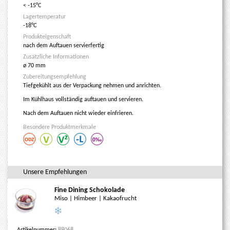
< -15°C
Lagertemperatur
-18°C
Produkteigenschaft
nach dem Auftauen servierfertig
Zusätzliche Informationen
ø 70 mm
Zubereitungsempfehlung
Tiefgekühlt aus der Verpackung nehmen und anrichten.
Im Kühlhaus vollständig auftauen und servieren.
Nach dem Auftauen nicht wieder einfrieren.
Besondere Produktmerkmale
Unsere Empfehlungen
Fine Dining Schokolade
Miso | Himbeer | Kakaofrucht
Artikelnummer:
88068